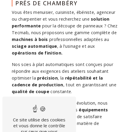
PRÈS DE CHAMBÉRY
Vous êtes menuisier, cuisiniste, ébéniste, agenceur
ou charpentier et vous recherchez une
solution
performante
pour la découpe de panneaux ? Chez
Tecmab, nous proposons une gamme complète de
machines à bois
professionnelles adaptées au
sciage automatique
, à l’usinage et aux
opérations de finition.
Nos scies à plat automatiques sont conçues pour
répondre aux exigences des ateliers souhaitant
optimiser la
précision
, la
répétabilité et la
cadence de production
, tout en garantissant une
qualité de coupe
constante.
Dans un marché en perpétuelle évolution, nous
mettons à votre disposition des
équipements
fiables et évolutifs,
capables de satisfaire
Ce site utilise des cookies
l’ensemble de vos exigences en matière de
et vous donne le contrôle
productivité et de qualité
.
sur ceux que vous